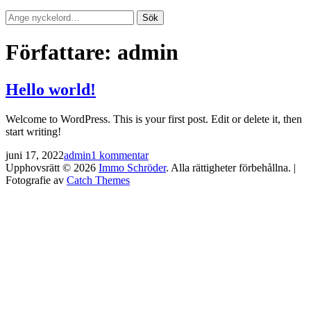
Sök
Sök
efter:
Författare:
admin
Hello world!
Welcome to WordPress. This is your first post. Edit or delete it, then
start writing!
Publicerat
av
juni 17, 2022
admin
1 kommentar
Upphovsrätt © 2026
Immo Schröder
. Alla rättigheter förbehållna. |
Fotografie av
Catch Themes
Rulla
upp