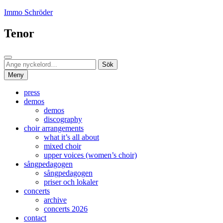
Hoppa
Immo Schröder
till
innehåll
Tenor
Sök
Sök
Sök
efter:
Meny
press
demos
demos
discography
choir arrangements
what it’s all about
mixed choir
upper voices (women’s choir)
sångpedagogen
sångpedagogen
priser och lokaler
concerts
archive
concerts 2026
contact