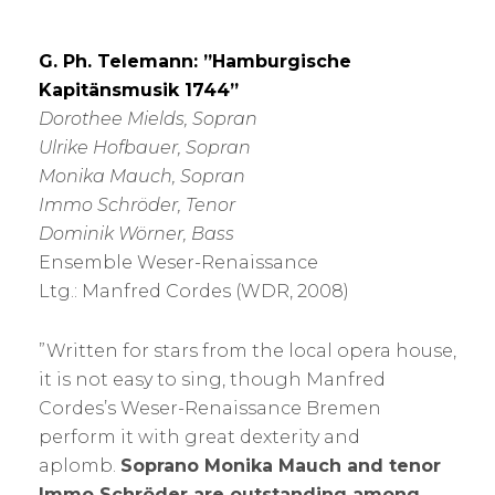
G. Ph. Telemann: ”Hamburgische
Kapitänsmusik 1744”
Dorothee Mields, Sopran
Ulrike Hofbauer, Sopran
Monika Mauch, Sopran
Immo Schröder, Tenor
Dominik Wörner, Bass
Ensemble Weser-Renaissance
Ltg.: Manfred Cordes (WDR, 2008)
”Written for stars from the local opera house,
it is not easy to sing, though Manfred
Cordes’s Weser-Renaissance Bremen
perform it with great dexterity and
aplomb.
Soprano Monika Mauch and tenor
Immo Schröder are outstanding among