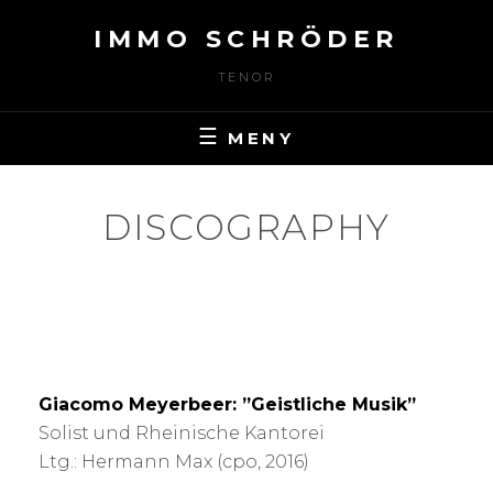
Hoppa
IMMO SCHRÖDER
till
innehåll
TENOR
MENY
DISCOGRAPHY
Giacomo Meyerbeer: ”Geistliche Musik”
Solist und Rheinische Kantorei
Ltg.: Hermann Max (cpo, 2016)