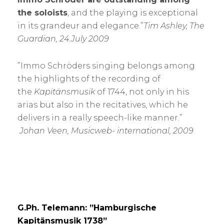
the soloists
, and the playing is exceptional
in its grandeur and elegance.”
Tim Ashley, The
Guardian, 24.July 2009
”Immo Schröders singing belongs among
the highlights of the recording of
the
Kapitänsmusik
of 1744, not only in his
arias but also in the recitatives, which he
delivers in a really speech-like manner.”
Johan Veen, Musicweb- international, 2009
G.Ph. Telemann: ”Hamburgische
Kapitänsmusik 1738”