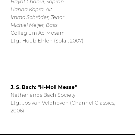
Hayat Chaoui, Sopran
Hanna Kopra, Alt
Immo Schröder, Tenor
Michiel Meijer, Bass
Collegium Ad Mosam
Ltg.: Huub Ehlen (Solal, 2007)
J. S. Bach: ”H-Moll Messe”
Netherlands Bach Society
Ltg.: Jos van Veldhoven (Channel Classics,
2006)