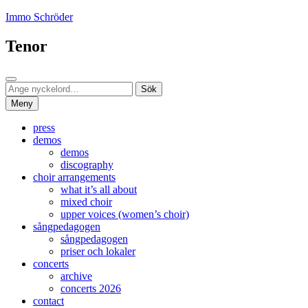
Hoppa
Immo Schröder
till
innehåll
Tenor
Sök
Sök
Sök
efter:
Meny
press
demos
demos
discography
choir arrangements
what it’s all about
mixed choir
upper voices (women’s choir)
sångpedagogen
sångpedagogen
priser och lokaler
concerts
archive
concerts 2026
contact