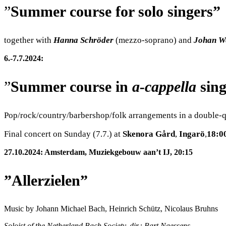
”
Summer course for solo singers”
together with
Hanna Schröder
(mezzo-soprano) and
Johan W
6.-7.7.2024:
”
Summer course in
a-cappella
sing
Pop/rock/country/barbershop/folk arrangements in a double-qu
Final concert on Sunday (7.7.) at
Skenora Gård
,
Ingarö
,
18:0
27.10.2024: Amsterdam, Muziekgebouw aan’t IJ, 20:15
”Allerzielen”
Music by Johann Michael Bach, Heinrich Schütz, Nicolaus Bruhns
Soloist of the Netherland Bach Society, dir.: Bart Naessens