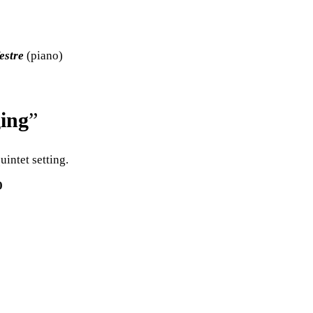
estre
(piano)
ing
”
intet setting.
0