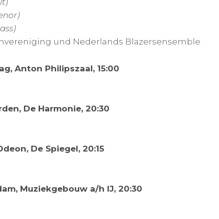
t)
enor)
ass)
hvereniging und Nederlands Blazersensemble
g, Anton Philipszaal, 15:00
rden, De Harmonie, 20:30
 Odeon, De Spiegel, 20:15
dam, Muziekgebouw a/h IJ, 20:30