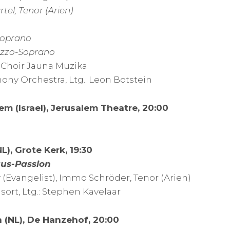
el, Tenor (Arien)
oprano
zzo-Soprano
 Choir Jauna Muzika
ny Orchestra, Ltg.: Leon Botstein
em (Israel), Jerusalem Theatre, 20:00
L), Grote Kerk, 19:30
äus-Passion
y (Evangelist), Immo Schröder, Tenor (Arien)
ort, Ltg.: Stephen Kavelaar
n (NL), De Hanzehof, 20:00