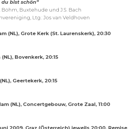
 du bist schön”
, Böhm, Buxtehude und J.S. Bach
vereniging, Ltg.: Jos van Veldhoven
am (NL), Grote Kerk (St. Laurenskerk), 20:30
 (NL), Bovenkerk, 20:15
 (NL), Geertekerk, 20:15
dam (NL), Concertgebouw, Grote Zaal, 11:00
Juni 2009, Graz (Österreich) jeweils 20:00, Remise