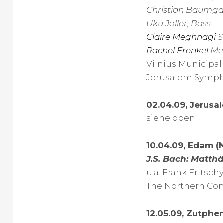
Christian Baumgärt
Uku Joller, Bass
Claire Meghnagi
S
Rachel Frenkel
Me
Vilnius Municipal
Jerusalem Sympho
02.04.09, Jerusal
siehe oben
10.04.09, Edam (N
J.S. Bach: Matth
u.a. Frank Fritsch
The Northern Cons
12.05.09, Zutphe