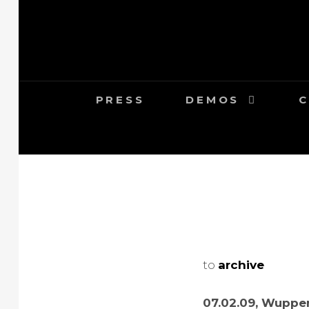
Hoppa
till
innehåll
PRESS
DEMOS
C
to
archive
07.02.09, Wupper