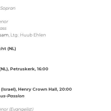
 Sopran
enor
Bass
osam
, Ltg.: Huub Ehlen
cht (NL)
(NL), Petruskerk, 16:00
 (Israel), Henry Crown Hall, 20:00
äus-Passion
nor (Evangelist)