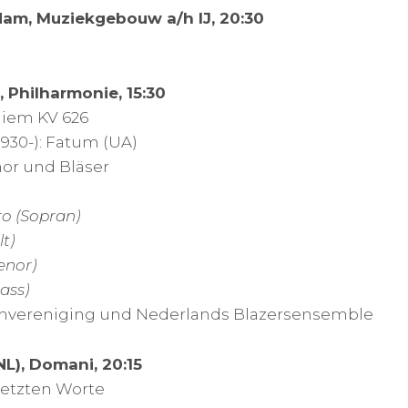
dam, Muziekgebouw a/h IJ, 20:30
, Philharmonie, 15:30
uiem KV 626
930-): Fatum (UA)
Chor und Bläser
ro (Sopran)
t)
enor)
ass)
hvereniging und Nederlands Blazersensemble
NL), Domani, 20:15
 letzten Worte