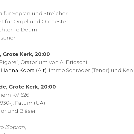
ia für Sopran und Streicher
ert für Orgel und Orchester
echter Te Deum
äsener
, Grote Kerk, 20:00
Rigore”, Oratorium von A. Brioschi
,
Hanna Kopra (Alt)
, Immo Schröder (Tenor) und Ken
de, Grote Kerk, 20:00
uiem KV 626
930-): Fatum (UA)
Chor und Bläser
ro (Sopran)