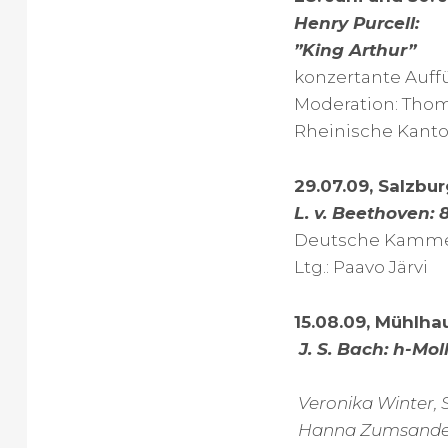
Henry Purcell:
”King Arthur”
konzertante Auf
Moderation: Thom
Rheinische Kanto
29.07.09, Salzbur
L. v. Beethoven: 
Deutsche Kamme
Ltg.: Paavo Järvi
15.08.09, Mühlhau
J. S. Bach: h-Mo
Veronika Winter, 
Hanna Zumsande,